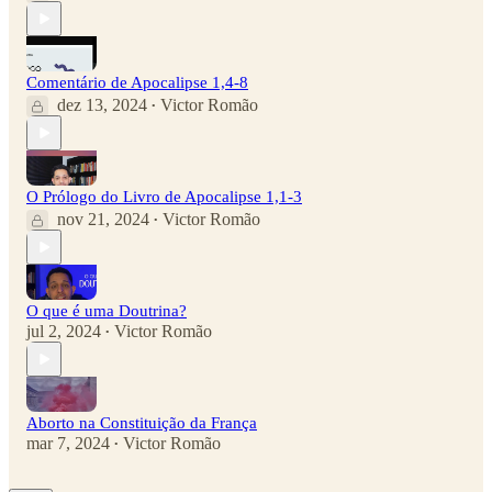
Comentário de Apocalipse 1,4-8
dez 13, 2024
Victor Romão
•
O Prólogo do Livro de Apocalipse 1,1-3
nov 21, 2024
Victor Romão
•
O que é uma Doutrina?
jul 2, 2024
Victor Romão
•
Aborto na Constituição da França
mar 7, 2024
Victor Romão
•