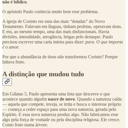
não é bíblico
.
O apóstolo Paulo conhecia muito bem esse problema.
A igreja de Corinto era uma das mais “dotadas” do Novo
Testamento. Falavam em línguas, tinham profetas, operavam dons.
E era, ao mesmo tempo, uma das mais disfuncionais. Havia
divisões, imoralidade, arrogância, brigas pelo destaque. Paulo
precisou escrever uma carta inteira para dizer:
para. O que importa
é o amor.
Por que a abundância de dons não transformou Corinto? Porque
faltava fruto.
A distinção que mudou tudo
Em Gálatas 5, Paulo apresenta uma lista que descreve o que
acontece quando alguém
nasce de novo
. Quando a natureza caída
— aquela que compete, inveja, se irrita e busca o interesse próprio
— começa a ceder espaço para uma nova natureza, gerada pelo
Espírito. E essa nova natureza produz algo. Não fabricamos esse
algo pela força de vontade ou pela disciplina religiosa. Ele cresce.
Como fruto numa árvore.