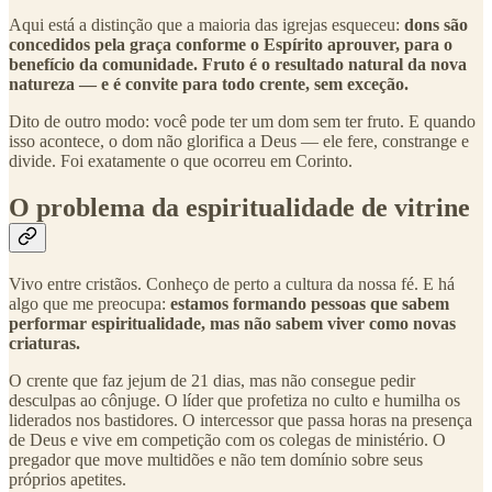
Aqui está a distinção que a maioria das igrejas esqueceu:
dons são
concedidos pela graça conforme o Espírito aprouver, para o
benefício da comunidade. Fruto é o resultado natural da nova
natureza — e é convite para todo crente, sem exceção.
Dito de outro modo: você pode ter um dom sem ter fruto. E quando
isso acontece, o dom não glorifica a Deus — ele fere, constrange e
divide. Foi exatamente o que ocorreu em Corinto.
O problema da espiritualidade de vitrine
Vivo entre cristãos. Conheço de perto a cultura da nossa fé. E há
algo que me preocupa:
estamos formando pessoas que sabem
performar espiritualidade, mas não sabem viver como novas
criaturas.
O crente que faz jejum de 21 dias, mas não consegue pedir
desculpas ao cônjuge. O líder que profetiza no culto e humilha os
liderados nos bastidores. O intercessor que passa horas na presença
de Deus e vive em competição com os colegas de ministério. O
pregador que move multidões e não tem domínio sobre seus
próprios apetites.