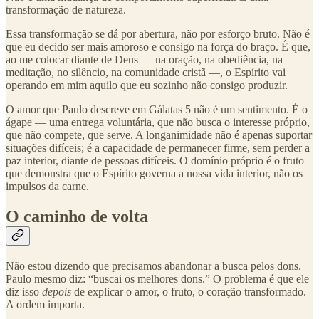
transformação de natureza.
Essa transformação se dá por abertura, não por esforço bruto. Não é
que eu decido ser mais amoroso e consigo na força do braço. É que,
ao me colocar diante de Deus — na oração, na obediência, na
meditação, no silêncio, na comunidade cristã —, o Espírito vai
operando em mim aquilo que eu sozinho não consigo produzir.
O amor que Paulo descreve em Gálatas 5 não é um sentimento. É o
ágape — uma entrega voluntária, que não busca o interesse próprio,
que não compete, que serve. A longanimidade não é apenas suportar
situações difíceis; é a capacidade de permanecer firme, sem perder a
paz interior, diante de pessoas difíceis. O domínio próprio é o fruto
que demonstra que o Espírito governa a nossa vida interior, não os
impulsos da carne.
O caminho de volta
Não estou dizendo que precisamos abandonar a busca pelos dons.
Paulo mesmo diz: “buscai os melhores dons.” O problema é que ele
diz isso
depois
de explicar o amor, o fruto, o coração transformado.
A ordem importa.