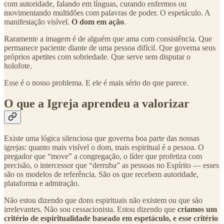
com autoridade, falando em línguas, curando enfermos ou
movimentando multidões com palavras de poder. O espetáculo. A
manifestação visível.
O dom em ação
.
Raramente a imagem é de alguém que ama com consistência. Que
permanece paciente diante de uma pessoa difícil. Que governa seus
próprios apetites com sobriedade. Que serve sem disputar o
holofote.
Esse é o nosso problema. E ele é mais sério do que parece.
O que a Igreja aprendeu a valorizar
Existe uma lógica silenciosa que governa boa parte das nossas
igrejas: quanto mais visível o dom, mais espiritual é a pessoa. O
pregador que “move” a congregação, o líder que profetiza com
precisão, o intercessor que “derruba” as pessoas no Espírito — esses
são os modelos de referência. São os que recebem autoridade,
plataforma e admiração.
Não estou dizendo que dons espirituais não existem ou que são
irrelevantes. Não sou cessacionista. Estou dizendo que
criamos um
critério de espiritualidade baseado em espetáculo, e esse critério